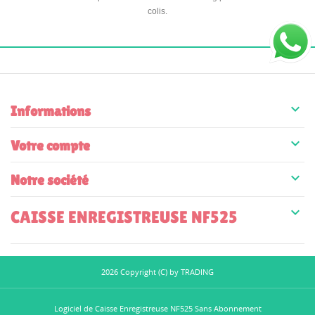
colis.

Informations

Votre compte

Notre société

CAISSE ENREGISTREUSE NF525
2026 Copyright (C) by TRADING
Logiciel de Caisse Enregistreuse NF525 Sans Abonnement