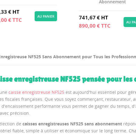
Abonnement
,33 €
HT
741,67 €
HT
AU PANIER
,00 €
TTC
AU PA
890,00 €
TTC
Enregistreuse NF525 Sans Abonnement pour Tous les Professionn
aisse enregistreuse NF525 pensée pour le
 une
caisse enregistreuse NF525
est aujourd'hui essentiel pour gére
es fiscales françaises. Que vous soyez commerçant, restaurateur, a
n d'encaissement performante vous permet de gagner du temps, d'am
 avec précision.
élection de
caisses enregistreuses NF525 sans abonnement
répond
tériel fiable, simple à utiliser et économique sur le long terme. 