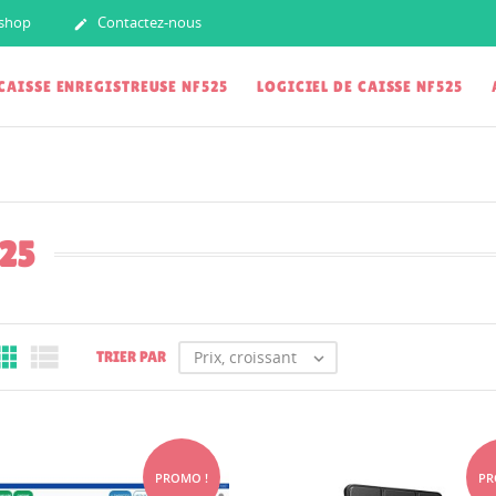
.shop
Contactez-nous

CAISSE ENREGISTREUSE NF525
LOGICIEL DE CAISSE NF525
525


Prix, croissant
TRIER PAR

PROMO !
PR