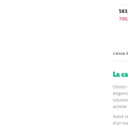
583
700
Caisse 
La c
Choisir
exigenc
solutio
activité
Notre s
d'un ma