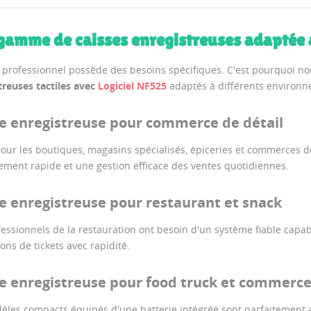
gamme de caisses enregistreuses adaptée à
professionnel possède des besoins spécifiques. C'est pourquoi n
treuses tactiles avec
Logiciel NF525
adaptés à différents environne
e enregistreuse pour commerce de détail
pour les boutiques, magasins spécialisés, épiceries et commerces de
ement rapide et une gestion efficace des ventes quotidiennes.
e enregistreuse pour restaurant et snack
fessionnels de la restauration ont besoin d'un système fiable cap
ions de tickets avec rapidité.
e enregistreuse pour food truck et commerc
èles compacts équipés d'une batterie intégrée sont parfaitement ad