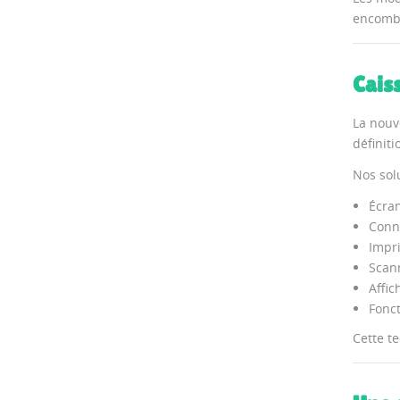
encombr
Caiss
La nouv
définit
Nos sol
Écran
Conne
Impri
Scan
Affic
Fonct
Cette t