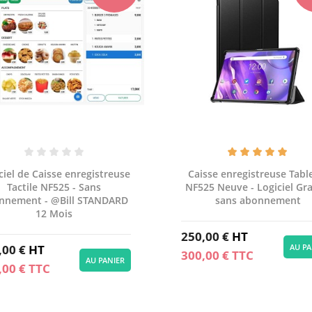
ciel de Caisse enregistreuse
Caisse enregistreuse Tabl
Tactile NF525 - Sans
NF525 Neuve - Logiciel Gra
nnement - @Bill STANDARD
sans abonnement
12 Mois
250,00 €
HT
,00 €
HT
AU PA
300,00 €
TTC
AU PANIER
,00 €
TTC