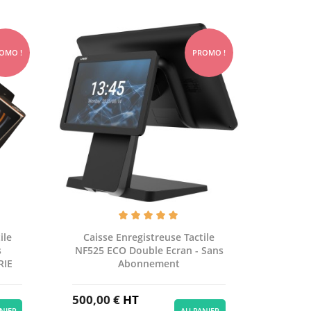
OMO !
PROMO !
ile
Caisse Enregistreuse Tactile
s
NF525 ECO Double Ecran - Sans
RIE
Abonnement
500,00 €
HT
NIER
AU PANIER