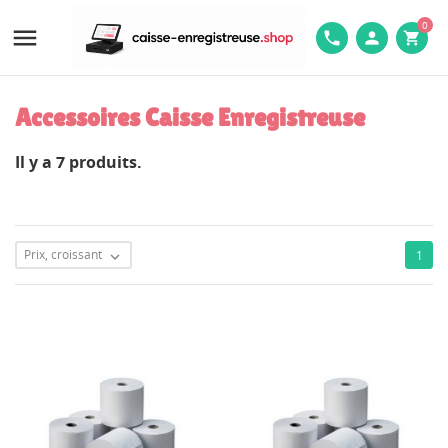
0

phone
person
shopping_cart
Accessoires Caisse Enregistreuse
Il y a 7 produits.
Prix, croissant
1
