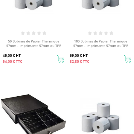
50 Bobines de Papier Thermique
100 Bobines de Papier Thermique
57mm - Imprimante 57mm ou TPE
57mm - Imprimante 57mm ou TPE
45,00 €
HT
69,00 €
HT
54,00 €
TTC
82,80 €
TTC